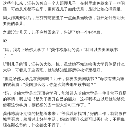
这些年以来，汪芬芳独自一个人照顾儿子，在村里难免惹来了一些闲
话，可她从来都不在乎，更何况儿子如此优秀，足以让她心满意足。
周大婶离开以后，汪芬芳随便煮了一点面条当晚饭，就开始计划明天
要做的事儿。
之后没过几天，儿子突然回来了，告诉了她一个好消息。
02
“妈，我考上哈佛大学了！”龚伟栋激动的说：“我可以去美国读书
了！”
听到儿子的话，汪芬芳大吃一惊，虽然她不知道哈佛大学具体是什么
大学，可看儿子这表现，就能够知道那所学校肯定很好。
“但是哈佛大学是在美国吗？儿子，你要去美国读书？”母亲有些为难
的皱着眉：“美国那么远，你怎么能去那里读书呢？”
“妈，哈佛大学是全球顶尖学府，能够进入哈佛大学是一件非常不容易
的事情，我去读书是为了提升自己的能力，这样我毕业以后就能够凭
借着这份学历，很轻松的去一些大公司工作了。”
龚伟栋满怀期待的畅想着未来：“等我以后找到了好的工作，就能够在
城里买房，然后过上好的生活，妈你想要什么就可以买什么，不用像
现在那么节约，什么都舍不得了。”