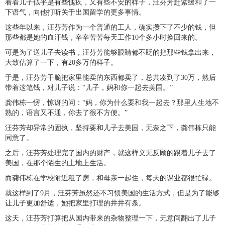
看着儿子似乎是有些愧疚，又有些不安的样子，汪芬芳赶紧缓和了一
下语气，向他打听关于出国留学的更多事情。
这些年以来，汪芬芳作为一个普通的工人，确实攒下了不少的钱，但
那些都是她的血汗钱，辛辛苦苦每天工作10个多小时换回来的。
可是为了送儿子去读书，汪芬芳能够眼睛都不眨的把那些钱拿出来，
大致估算了一下，有20多万的样子。
于是，汪芬芳干脆把家里能卖的东西都卖了，总共凑到了30万，然后
带着这笔钱，对儿子说：“儿子，妈和你一起去美国。”
龚伟栋一愣，惊讶的问：“妈，你为什么要和我一起去？那里人生地不
熟的，语言又不通，你去了很不方便。”
汪芬芳却异常的固执，坚持要和儿子去美国，无奈之下，龚伟栋只能
同意了。
之后，汪芬芳处理完了国内的财产，就这样义无反顾的跟着儿子去了
美国，在那个陌生的土地上生活。
而龚伟栋在学校附近租了房，和母亲一起住，每天的课业都很忙碌。
就这样到了9月，汪芬芳虽然还不习惯美国的生活方式，但是为了能够
让儿子更加舒适，她把家里打理的井井有条。
这天，汪芬芳打算把从国内带来的杂物整理一下，无意间翻出了儿子