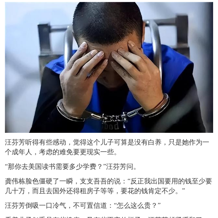
汪芬芳听得有些感动，觉得这个儿子可算是没有白养，只是她作为一
个成年人，考虑的难免要更现实一些。
“那你去美国读书需要多少学费？”汪芬芳问。
龚伟栋脸色僵硬了一瞬，支支吾吾的说：“反正我出国要用的钱至少要
几十万，而且去国外还得租房子等等，要花的钱肯定不少。”
汪芬芳倒吸一口冷气，不可置信道：“怎么这么贵？”