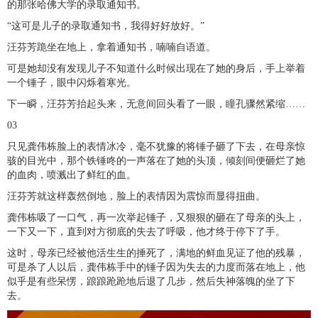
的那张哈佛大学的录取通知书。
“这可是儿子的录取通知书，我得好好放好。”
汪芬芳跪坐在地上，拿着通知书，喃喃自语道。
可是她却没有发现儿子不知道什么时候出现在了她的身后，手上举着
一个锤子，眼中闪烁着寒光。
下一瞬，汪芬芳抬起头来，无意间回头看了一眼，瞳孔骤然紧缩……
03
只见龚伟栋脸上的表情冰冷，毫不犹豫的将锤子砸了下去，在母亲惊
骇的目光中，那个铁锤咚的一声落在了她的头顶，倾刻间便砸烂了她
的血肉，喷溅出了鲜红的血。
汪芬芳就这样轰然倒地，脸上的表情因为震惊而显得扭曲。
龚伟栋吸了一口气，再一次举起锤子，又狠狠的砸在了母亲的头上，
一下又一下，直到对方彻底的失去了呼吸，他才终于停下了手。
这时，母亲已经被他活生生的捶死了，满地的鲜血见证了他的残暴，
可是杀了人以后，龚伟栋手中的锤子因为失去的力度而落在地上，他
似乎是有些呆愣，踉踉跄跄地后退了几步，然后失神落魄的坐了下
去。