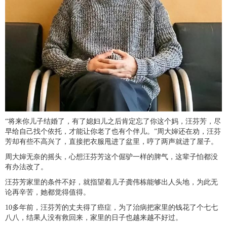
“将来你儿子结婚了，有了媳妇儿之后肯定忘了你这个妈，汪芬芳，尽
早给自己找个依托，才能让你老了也有个伴儿。”周大婶还在劝，汪芬
芳却有些不高兴了，直接把衣服甩进了盆里，哼了两声就进了屋子。
周大婶无奈的摇头，心想汪芬芳这个倔驴一样的脾气，这辈子怕都没
有办法改了。
汪芬芳家里的条件不好，就指望着儿子龚伟栋能够出人头地，为此无
论再辛苦，她都觉得值得。
10多年前，汪芬芳的丈夫得了癌症，为了治病把家里的钱花了个七七
八八，结果人没有救回来，家里的日子也越来越不好过。