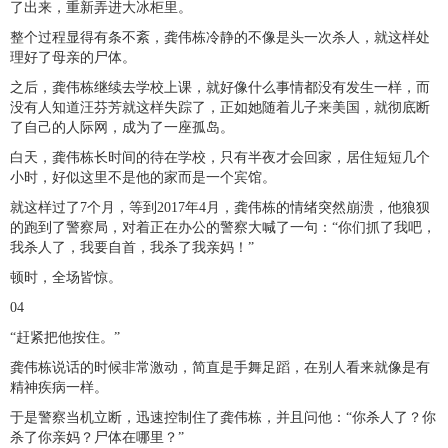
了出来，重新弄进大冰柜里。
整个过程显得有条不紊，龚伟栋冷静的不像是头一次杀人，就这样处
理好了母亲的尸体。
之后，龚伟栋继续去学校上课，就好像什么事情都没有发生一样，而
没有人知道汪芬芳就这样失踪了，正如她随着儿子来美国，就彻底断
了自己的人际网，成为了一座孤岛。
白天，龚伟栋长时间的待在学校，只有半夜才会回家，居住短短几个
小时，好似这里不是他的家而是一个宾馆。
就这样过了7个月，等到2017年4月，龚伟栋的情绪突然崩溃，他狼狈
的跑到了警察局，对着正在办公的警察大喊了一句：“你们抓了我吧，
我杀人了，我要自首，我杀了我亲妈！”
顿时，全场皆惊。
04
“赶紧把他按住。”
龚伟栋说话的时候非常激动，简直是手舞足蹈，在别人看来就像是有
精神疾病一样。
于是警察当机立断，迅速控制住了龚伟栋，并且问他：“你杀人了？你
杀了你亲妈？尸体在哪里？”