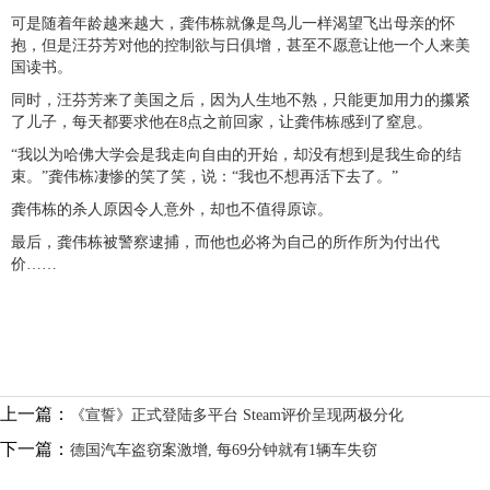
可是随着年龄越来越大，龚伟栋就像是鸟儿一样渴望飞出母亲的怀
抱，但是汪芬芳对他的控制欲与日俱增，甚至不愿意让他一个人来美
国读书。
同时，汪芬芳来了美国之后，因为人生地不熟，只能更加用力的攥紧
了儿子，每天都要求他在8点之前回家，让龚伟栋感到了窒息。
“我以为哈佛大学会是我走向自由的开始，却没有想到是我生命的结
束。”龚伟栋凄惨的笑了笑，说：“我也不想再活下去了。”
龚伟栋的杀人原因令人意外，却也不值得原谅。
最后，龚伟栋被警察逮捕，而他也必将为自己的所作所为付出代
价……
上一篇：
《宣誓》正式登陆多平台 Steam评价呈现两极分化
下一篇：
德国汽车盗窃案激增, 每69分钟就有1辆车失窃